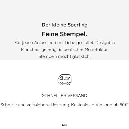
Der kleine Sperling
Feine Stempel.
Für jeden Anlass und mit Liebe gestaltet. Designt in
München, gefertigt in deutscher Manufaktur.
Stempeln macht glücklich!
SCHNELLER VERSAND
Schnelle und verfolgbare Lieferung. Kostenloser Versand ab 50€.
Gehe zu Element 1
Gehe zu Element 2
Gehe zu Element 3