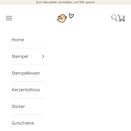
Zum Inhalt springen
Zum Newsletter anmelden und 10% sparen
Der kleine Sperli
Suche öf
Waren
Navigationsmenü öffnen
Home
Stempel
Stempelkissen
Kerzentattoos
Sticker
Gutscheine