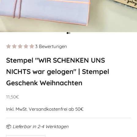
Gehe zu Element 1
Gehe zu Element 2
3 Bewertungen
Stempel "WIR SCHENKEN UNS
NICHTS war gelogen" | Stempel
Geschenk Weihnachten
Angebot
11,50€
Inkl. MwSt.
Versandkostenfrei
ab 50€
📦
Lieferbar in 2-4 Werktagen